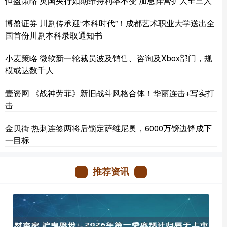
恒盈策略 英国央行如期维持利率不变 加息阵营扩大至三人
博盈证券 川剧传承迎“本科时代”！成都艺术职业大学送出全
国首份川剧本科录取通知书
小麦策略 微软新一轮裁员波及销售、咨询及Xbox部门，规
模或达数千人
壹资网 《战神劳菲》新旧战斗风格合体！华丽连击+写实打
击
金贝街 热刺连签两将后锁定萨维尼奥，6000万镑边锋成下
一目标
推荐资讯