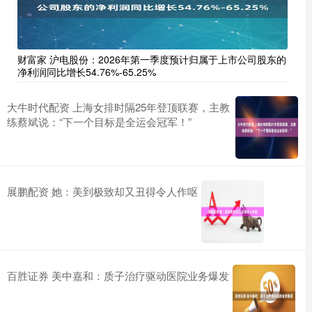
财富家 沪电股份：2026年第一季度预计归属于上市公司股东的
净利润同比增长54.76%-65.25%
大牛时代配资 上海女排时隔25年登顶联赛，主教
练蔡斌说：“下一个目标是全运会冠军！”
展鹏配资 她：美到极致却又丑得令人作呕
百胜证券 美中嘉和：质子治疗驱动医院业务爆发