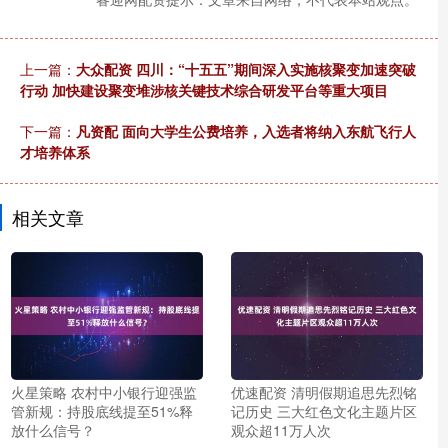
上一篇：
大众配资 四川：“十五五”期间深入实施核聚变加速突破
行动 加快建设聚变堆涉核关键技术综合研发平台等重大项目
下一篇：
凡资配 面向大学生公费培养，入选者将纳入东航飞行人
才培养体系
相关文章
火星策略 农村中小银行迎强监
优速配资 清明假期追思先烈铭
管新规：持股底线提至51%释
记历史 三大红色文化主题片区
放什么信号？
观众超11万人次