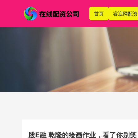
首页
睿迎网配资
股E融 乾隆的绘画作业，看了你别笑