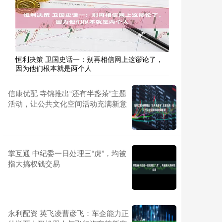
恒利决策 卫国史话一：别再相信网上这谬论了，
因为他们根本就是两个人
信康优配 寺锦推出“还有半盏茶”主题
活动，让公共文化空间活动充满新意
掌互通 中纪委一日处理三“虎”，均被
指大搞权钱交易
永利配资 英飞凌曹彦飞：车企能力正