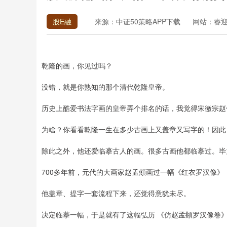
股E融
来源：中证50策略APP下载
网站：睿
乾隆的画，你见过吗？
没错，就是你熟知的那个清代乾隆皇帝。
历史上酷爱书法字画的皇帝弄个排名的话，我觉得宋徽宗赵
为啥？你看看乾隆一生在多少古画上又盖章又写字的！因此，
除此之外，他还爱临摹古人的画。很多古画他都临摹过。毕
700多年前，元代的大画家赵孟頫画过一幅《红衣罗汉像
他盖章、提字一套流程下来，还觉得意犹未尽。
决定临摹一幅，于是就有了这幅弘历 《仿赵孟頫罗汉像卷