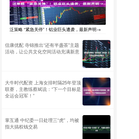
泛策略 “紧急关停”！铝业巨头遭袭，最新声明→
信康优配 寺锦推出“还有半盏茶”主题
活动，让公共文化空间活动充满新意
大牛时代配资 上海女排时隔25年登顶
联赛，主教练蔡斌说：“下一个目标是
全运会冠军！”
掌互通 中纪委一日处理三“虎”，均被
指大搞权钱交易