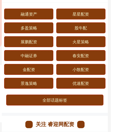
融通资产
星星配资
多盈策略
股牛配
展鹏配资
火星策略
中融证券
春安配资
金配资
小散配资
景逸策略
优速配资
全部话题标签
关注 睿迎网配资