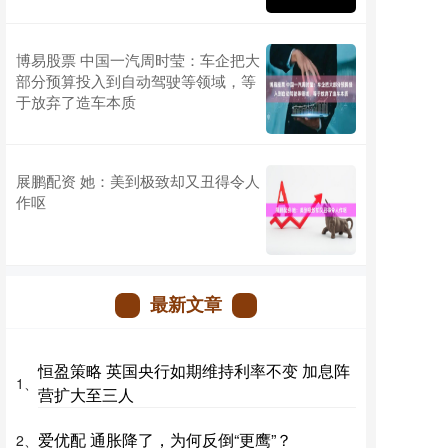
博易股票 中国一汽周时莹：车企把大
部分预算投入到自动驾驶等领域，等
于放弃了造车本质
展鹏配资 她：美到极致却又丑得令人
作呕
最新文章
恒盈策略 英国央行如期维持利率不变 加息阵
1、
营扩大至三人
爱优配 通胀降了，为何反倒“更鹰”？
2、