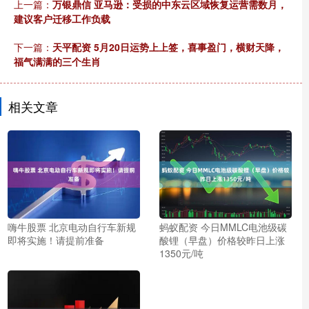
上一篇：
万银鼎信 亚马逊：受损的中东云区域恢复运营需数月，
建议客户迁移工作负载
下一篇：
天平配资 5月20日运势上上签，喜事盈门，横财天降，
福气满满的三个生肖
相关文章
嗨牛股票 北京电动自行车新规
蚂蚁配资 今日MMLC电池级碳
即将实施！请提前准备
酸锂（早盘）价格较昨日上涨
1350元/吨