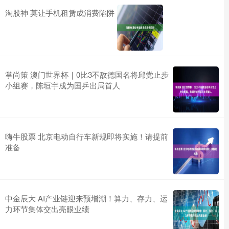
淘股神 莫让手机租赁成消费陷阱
掌尚策 澳门世界杯｜0比3不敌德国名将邱党止步
小组赛，陈垣宇成为国乒出局首人
嗨牛股票 北京电动自行车新规即将实施！请提前
准备
中金辰大 AI产业链迎来预增潮！算力、存力、运
力环节集体交出亮眼业绩