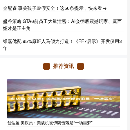
金配资 事关孩子暑假安全！这50条提示，快来看→
盛谷策略 GTA6前员工大量泄密：AI会彻底震撼玩家、露西
娅才是正主角
维嘉优配 95%原班人马倾力打造！《FF7启示》开发仅用3
年
推荐资讯
创达盈 美议员：美战机被伊朗击落是“一场噩梦”