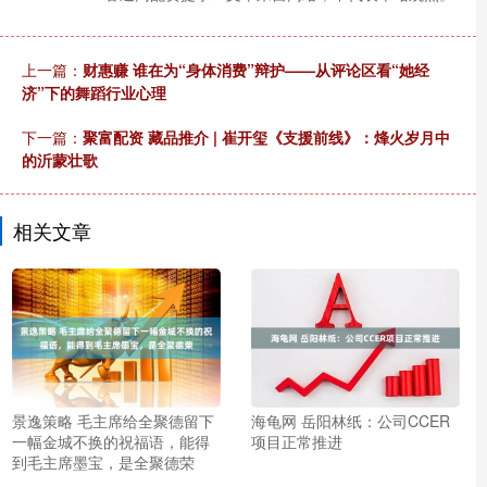
上一篇：
财惠赚 谁在为“身体消费”辩护——从评论区看“她经
济”下的舞蹈行业心理
下一篇：
聚富配资 藏品推介 | 崔开玺《支援前线》：烽火岁月中
的沂蒙壮歌
相关文章
景逸策略 毛主席给全聚德留下
海龟网 岳阳林纸：公司CCER
一幅金城不换的祝福语，能得
项目正常推进
到毛主席墨宝，是全聚德荣