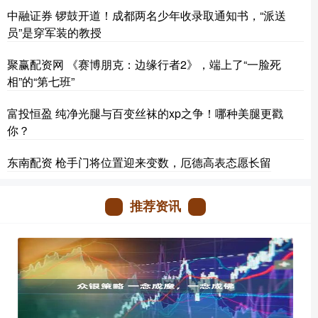
中融证券 锣鼓开道！成都两名少年收录取通知书，“派送
员”是穿军装的教授
聚赢配资网 《赛博朋克：边缘行者2》，端上了“一脸死
相”的“第七班”
富投恒盈 纯净光腿与百变丝袜的xp之争！哪种美腿更戳
你？
东南配资 枪手门将位置迎来变数，厄德高表态愿长留
推荐资讯